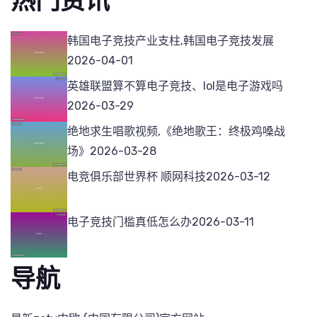
热门资讯
韩国电子竞技产业支柱,韩国电子竞技发展
2026-04-01
英雄联盟算不算电子竞技、lol是电子游戏吗
2026-03-29
绝地求生唱歌视频,《绝地歌王：终极鸡嗓战
场》
2026-03-28
电竞俱乐部世界杯 顺网科技
2026-03-12
电子竞技门槛真低怎么办
2026-03-11
导航