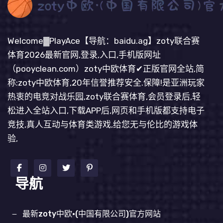
Welcome▓PlayAce【导航：baidu.ag】zoty联合赛
体育2026最新官网,登录,入口,手机版网址
（pooyclean.com）zoty中欧体育✔正版官网全站,简
称:zoty中欧体育,20年信誉推荐安全.保障!是亚洲玩家
热衷的电竞对战乐园,zoty联合赛体育,会员登录后,轻
松进入全站入口,下载APP后,网页和手机版都支持电子
竞技,真人互动与体育类游戏,给您无与伦比的游戏体
验,
导航
最新zoty中欧·(中国有限公司)官方网站